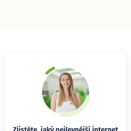
Zjistěte, jaký nejlevnější internet