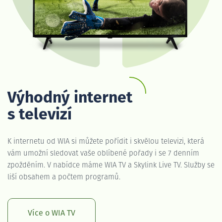
Výhodný internet
s televizí
K internetu od WIA si můžete pořídit i skvělou televizi, která
vám umožní sledovat vaše oblíbené pořady i se 7 denním
zpožděním. V nabídce máme WIA TV a Skylink Live TV. Služby se
liší obsahem a počtem programů.
Více o WIA TV