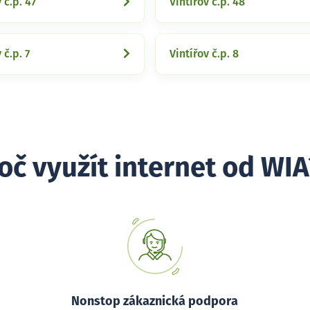
 č.p. 47
Vintířov č.p. 48
 č.p. 7
Vintířov č.p. 8
oč využít internet od WIA
Nonstop zákaznická podpora