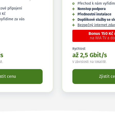
Přechod k nám vyřídím
tové připojení
Nonstop podpora
1 Kč
Přednostní instalace
vyřídíme za vás
Doplňkové služby se s
Bezpečný internet zd
Bonus 150 Kč
na WIA TV a d
Rychlost
/s
až 2,5 Gbit/s
tě.
V závislosti na lokalitě.
istit cenu
Zjistit c