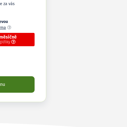
e za vás
levou
arma
 měsíčně
oplňky
enu