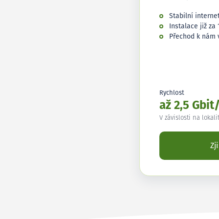
Stabilní interne
Instalace již za 
Přechod k nám 
Rychlost
až 2,5 Gbit
V závislosti na lokali
Zj