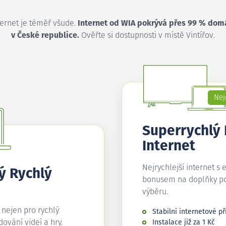
ternet je téměř všude.
Internet od WIA pokrývá přes 99 % dom
v České republice.
Ověřte si dostupnosti v místě Vintířov.
Nej
Superrychlý
Internet
Nejrychlejší internet s 
ý Rychlý
bonusem na doplňky p
výběru.
í nejen pro rychlý
Stabilní internetové př
edování videí a hry.
Instalace již za 1 Kč