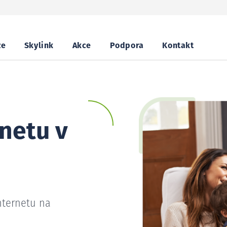
ze
Skylink
Akce
Podpora
Kontakt
netu v
nternetu na