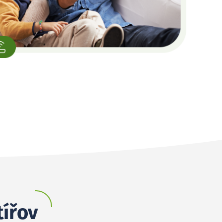
tířov