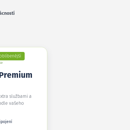
ácností
oblíbenější
 Premium
extra službami a
odle vašeho
ipojení