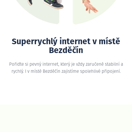
Superrychlý internet v místě
Bezděčín
Pořiďte si pevný internet, který je vždy zaručeně stabilní a
rychlý. I v místě Bezděčín zajistíme spolehlivé připojení.