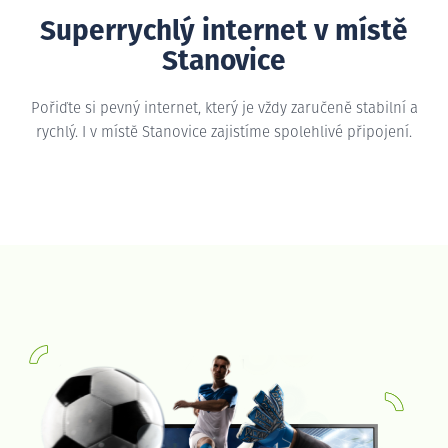
Superrychlý internet v místě
Stanovice
Pořiďte si pevný internet, který je vždy zaručeně stabilní a
rychlý. I v místě Stanovice zajistíme spolehlivé připojení.