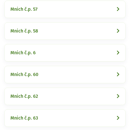
Mnich č.p. 57
Mnich č.p. 58
Mnich č.p. 6
Mnich č.p. 60
Mnich č.p. 62
Mnich č.p. 63