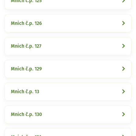
Mnich č.p. 125
Mnich č.p. 126
Mnich č.p. 127
Mnich č.p. 129
Mnich č.p. 13
Mnich č.p. 130