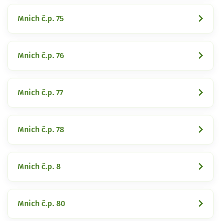
Mnich č.p. 75
Mnich č.p. 76
Mnich č.p. 77
Mnich č.p. 78
Mnich č.p. 8
Mnich č.p. 80