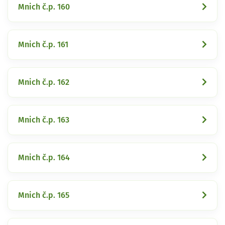
Mnich č.p. 160
Mnich č.p. 161
Mnich č.p. 162
Mnich č.p. 163
Mnich č.p. 164
Mnich č.p. 165