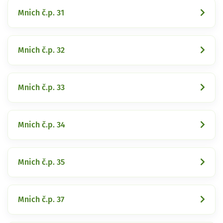
Mnich č.p. 31
Mnich č.p. 32
Mnich č.p. 33
Mnich č.p. 34
Mnich č.p. 35
Mnich č.p. 37