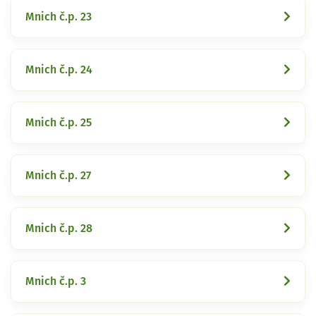
Mnich č.p. 23
Mnich č.p. 24
Mnich č.p. 25
Mnich č.p. 27
Mnich č.p. 28
Mnich č.p. 3