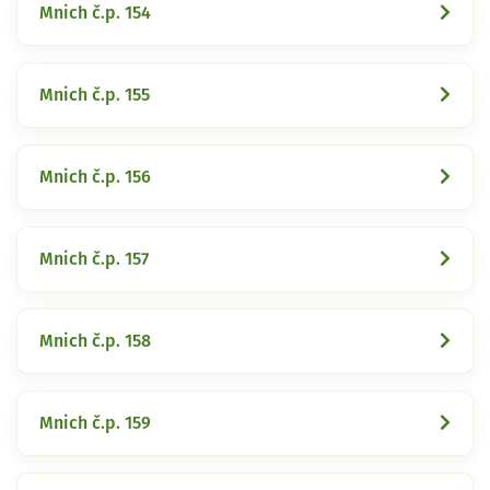
Mnich č.p. 154
Mnich č.p. 155
Mnich č.p. 156
Mnich č.p. 157
Mnich č.p. 158
Mnich č.p. 159