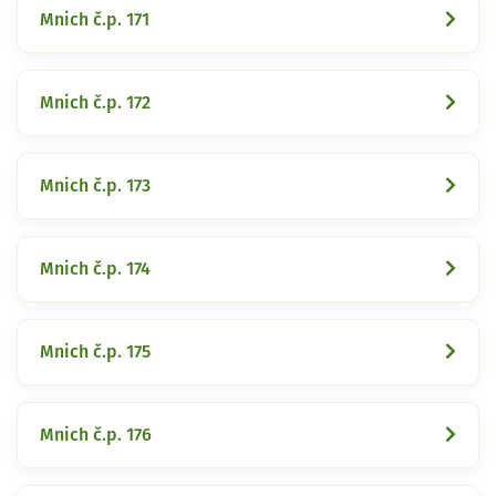
Mnich č.p. 171
Mnich č.p. 172
Mnich č.p. 173
Mnich č.p. 174
Mnich č.p. 175
Mnich č.p. 176