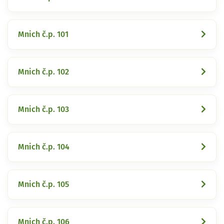
Mnich č.p. 101
Mnich č.p. 102
Mnich č.p. 103
Mnich č.p. 104
Mnich č.p. 105
Mnich č.p. 106