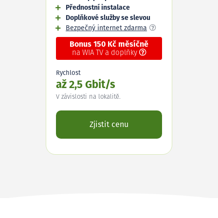
Přednostní instalace
Doplňkové služby se slevou
Bezpečný internet zdarma
Bonus 150 Kč měsíčně
na WIA TV a doplňky
Rychlost
až 2,5 Gbit/s
V závislosti na lokalitě.
Zjistit cenu