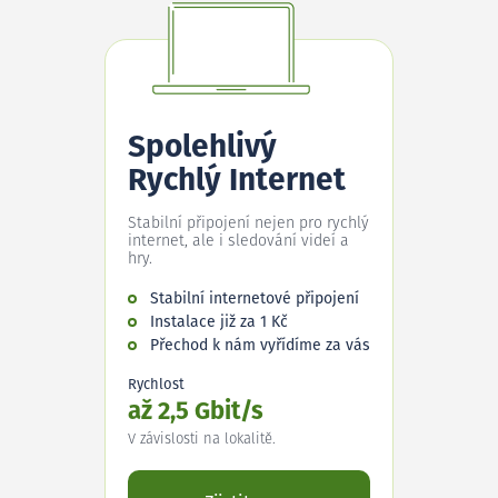
Spolehlivý
Rychlý Internet
Stabilní připojení nejen pro rychlý
internet, ale i sledování videí a
hry.
Stabilní internetové připojení
Instalace již za 1 Kč
Přechod k nám vyřídíme za vás
Rychlost
až 2,5 Gbit/s
V závislosti na lokalitě.