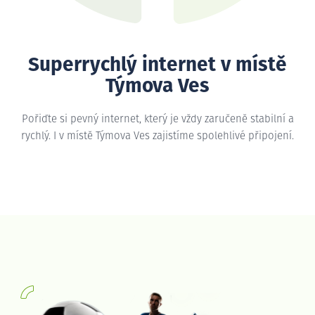
Superrychlý internet v místě
Týmova Ves
Pořiďte si pevný internet, který je vždy zaručeně stabilní a
rychlý. I v místě Týmova Ves zajistíme spolehlivé připojení.