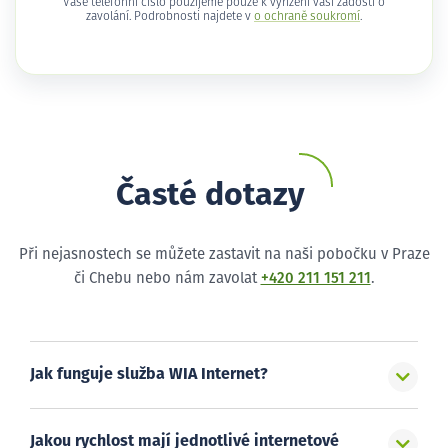
Vaše telefonní číslo použijeme pouze k vyřízení vaší žádosti o
zavolání. Podrobnosti najdete v
o ochraně soukromí
.
Časté dotazy
Při nejasnostech se můžete zastavit na naši pobočku v Praze
či Chebu nebo nám zavolat
+420 211 151 211
.
Jak funguje služba WIA Internet?
Jakou rychlost mají jednotlivé internetové