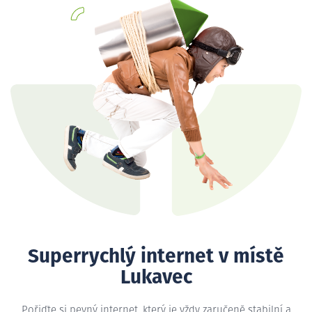
Superrychlý internet v místě
Lukavec
Pořiďte si pevný internet, který je vždy zaručeně stabilní a