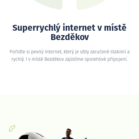
Superrychlý internet v místě
Bezděkov
Pořiďte si pevný internet, který je vždy zaručeně stabilní a
rychlý. I v místě Bezděkov zajistíme spolehlivé připojení.