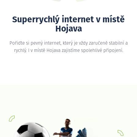
Superrychlý internet v místě
Hojava
Pořiďte si pevný internet, který je vždy zaručeně stabilní a
rychlý. I v místě Hojava zajistíme spolehlivé připojení.