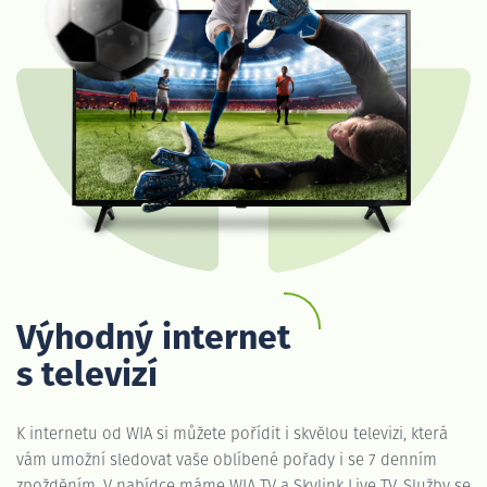
Výhodný internet
s televizí
K internetu od WIA si můžete pořídit i skvělou televizi, která
vám umožní sledovat vaše oblíbené pořady i se 7 denním
zpožděním. V nabídce máme WIA TV a Skylink Live TV. Služby se