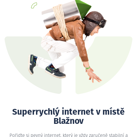
Superrychlý internet v místě
Blažnov
Pořiďte si pevný internet, který je vždy zaručeně stabilní a