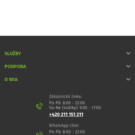
SLUŽBY
PODPORA
O WIA
Zákaznická linka:
Po-Pá: 8:00 - 22:00
So-Ne (svátky): 9:00 - 17:00
+420 211 151 211
WhatsApp chat:
Po-Pá: 8:00 - 22:00