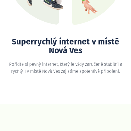
Superrychlý internet v místě
Nová Ves
Pořiďte si pevný internet, který je vždy zaručeně stabilní a
rychlý. I v místě Nová Ves zajistíme spolehlivé připojení.