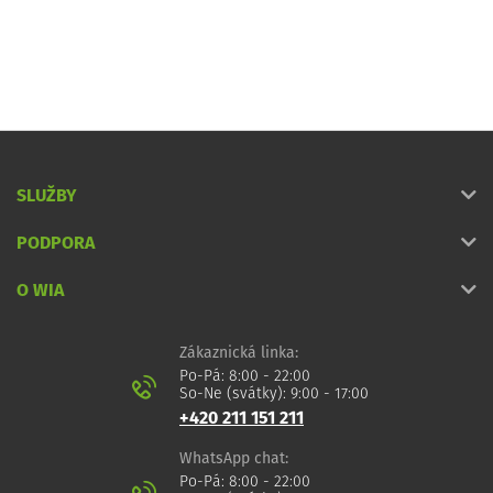
SLUŽBY
PODPORA
O WIA
Zákaznická linka:
Po-Pá: 8:00 - 22:00
So-Ne (svátky): 9:00 - 17:00
+420 211 151 211
WhatsApp chat:
Po-Pá: 8:00 - 22:00