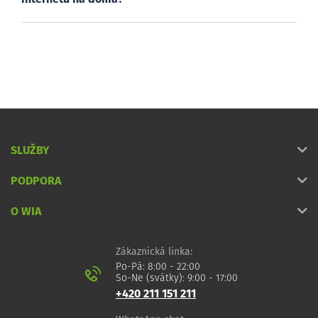
SLUŽBY
PODPORA
O WIA
Zákaznická linka:
Po-Pá: 8:00 - 22:00
So-Ne (svátky): 9:00 - 17:00
+420 211 151 211