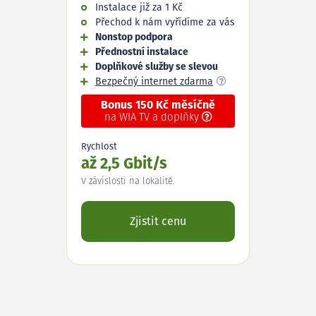
Instalace již za 1 Kč
Přechod k nám vyřídíme za vás
Nonstop podpora
Přednostní instalace
Doplňkové služby se slevou
Bezpečný internet zdarma
Bonus 150 Kč měsíčně
na WIA TV a doplňky
Rychlost
až 2,5 Gbit/s
V závislosti na lokalitě.
Zjistit cenu