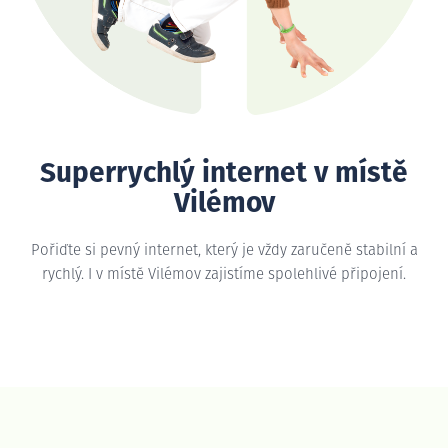
Superrychlý internet v místě
Vilémov
Pořiďte si pevný internet, který je vždy zaručeně stabilní a
rychlý. I v místě Vilémov zajistíme spolehlivé připojení.