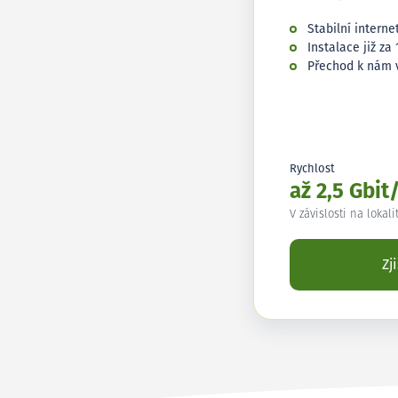
Stabilní interne
Instalace již za 
Přechod k nám 
Rychlost
až 2,5 Gbit
V závislosti na lokali
Zj