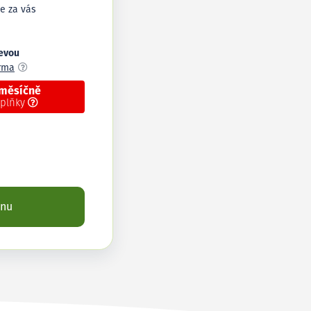
e za vás
levou
arma
 měsíčně
oplňky
enu