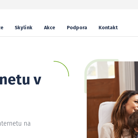
ze
Skylink
Akce
Podpora
Kontakt
netu v
nternetu na