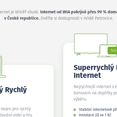
ternet je téměř všude.
Internet od WIA pokrývá přes 99 % dom
v České republice.
Ověřte si dostupnosti v místě Petrovice.
Nej
Superrychlý
Internet
Nejrychlejší internet s 
ý Rychlý
bonusem na doplňky p
výběru.
í nejen pro rychlý
Stabilní internetové př
edování videí a hry.
Instalace již za 1 Kč