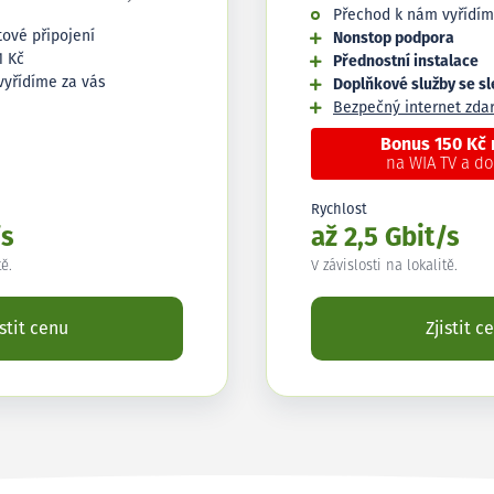
Přechod k nám vyřídím
tové připojení
Nonstop podpora
1 Kč
Přednostní instalace
vyřídíme za vás
Doplňkové služby se s
Bezpečný internet zd
Bonus 150 Kč
na WIA TV a d
Rychlost
/s
až 2,5 Gbit/s
tě.
V závislosti na lokalitě.
istit cenu
Zjistit c