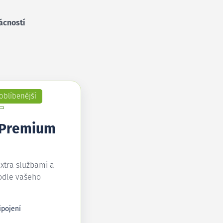
ácností
oblíbenější
 Premium
extra službami a
odle vašeho
ipojení