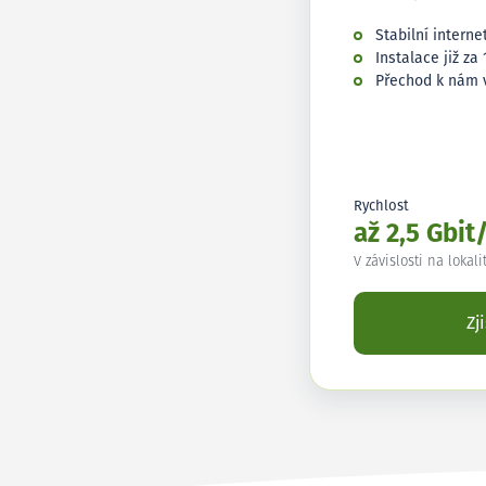
Stabilní interne
Instalace již za 
Přechod k nám 
Rychlost
až 2,5 Gbit
V závislosti na lokali
Zj