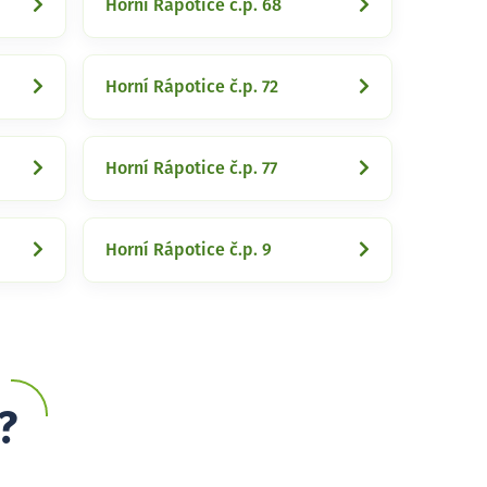
Horní Rápotice č.p. 68
Horní Rápotice č.p. 72
Horní Rápotice č.p. 77
Horní Rápotice č.p. 9
?