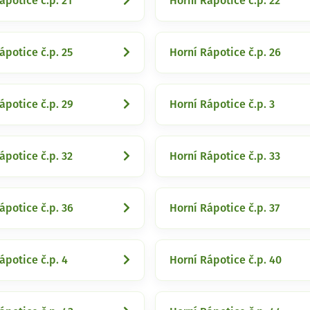
ápotice č.p. 21
Horní Rápotice č.p. 22
ápotice č.p. 25
Horní Rápotice č.p. 26
ápotice č.p. 29
Horní Rápotice č.p. 3
ápotice č.p. 32
Horní Rápotice č.p. 33
ápotice č.p. 36
Horní Rápotice č.p. 37
ápotice č.p. 4
Horní Rápotice č.p. 40