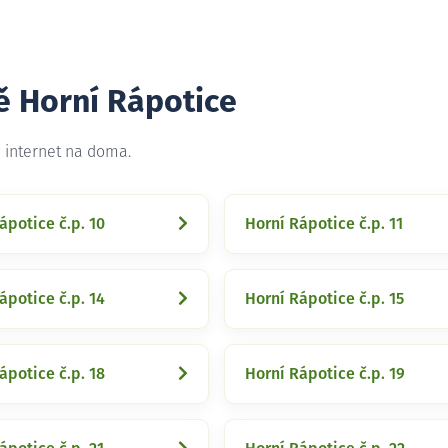
ě Horní Rápotice
e internet na doma.
ápotice č.p. 10
Horní Rápotice č.p. 11
ápotice č.p. 14
Horní Rápotice č.p. 15
ápotice č.p. 18
Horní Rápotice č.p. 19