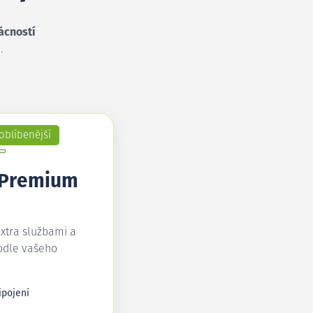
ácností
.
oblíbenější
 Premium
extra službami a
odle vašeho
ipojení