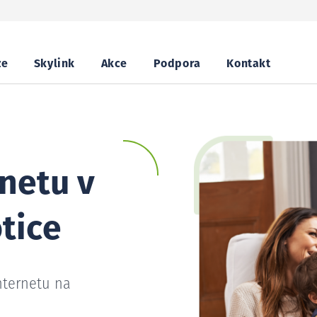
ze
Skylink
Akce
Podpora
Kontakt
netu v
tice
nternetu na