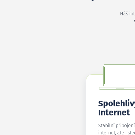
Náš in
Spolehliv
Internet
Stabilní připojen
internet, ale i sl