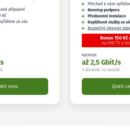
Přechod k nám vyřídím
tové připojení
Nonstop podpora
1 Kč
Přednostní instalace
vyřídíme za vás
Doplňkové služby se s
Bezpečný internet zd
Bonus 150 Kč
na WIA TV a d
Rychlost
/s
až 2,5 Gbit/s
tě.
V závislosti na lokalitě.
istit cenu
Zjistit c