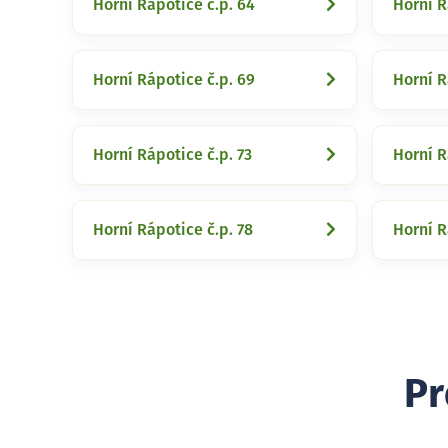
Horní Rápotice č.p. 64
Horní R
Horní Rápotice č.p. 69
Horní R
Horní Rápotice č.p. 73
Horní R
Horní Rápotice č.p. 78
Horní R
Pr