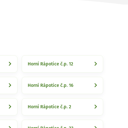
Horní Rápotice č.p. 12
Horní Rápotice č.p. 16
Horní Rápotice č.p. 2