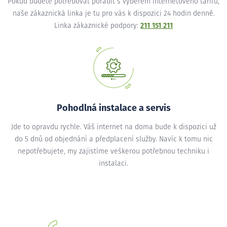
Pokud budete potřebovat poradit s výběrem internetového tarifu,
naše zákaznická linka je tu pro vás k dispozici 24 hodin denně.
Linka zákaznické podpory:
211 151 211
Pohodlná instalace a servis
Jde to opravdu rychle. Váš internet na doma bude k dispozici už
do 5 dnů od objednání a předplacení služby. Navíc k tomu nic
nepotřebujete, my zajistíme veškerou potřebnou techniku i
instalaci.