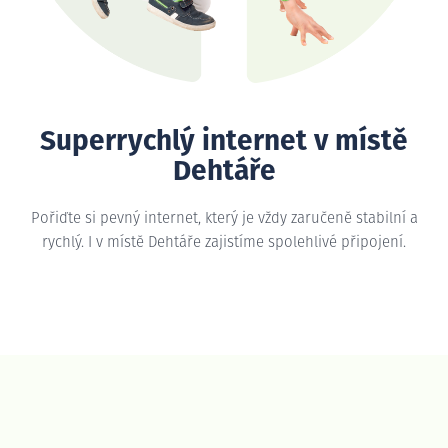
Superrychlý internet v místě
Dehtáře
Pořiďte si pevný internet, který je vždy zaručeně stabilní a
rychlý. I v místě Dehtáře zajistíme spolehlivé připojení.