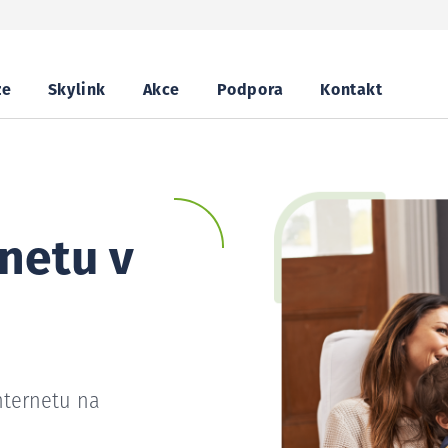
ze
Skylink
Akce
Podpora
Kontakt
netu v
nternetu na