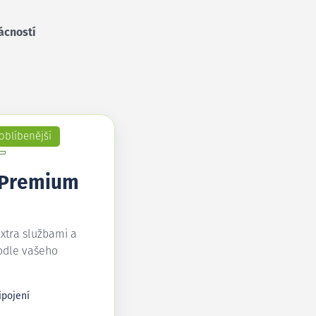
ácností
oblíbenější
 Premium
extra službami a
odle vašeho
ipojení