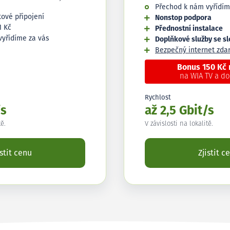
Přechod k nám vyřídím
tové připojení
Nonstop podpora
1 Kč
Přednostní instalace
vyřídíme za vás
Doplňkové služby se s
Bezpečný internet zd
Bonus 150 Kč
na WIA TV a d
Rychlost
/s
až 2,5 Gbit/s
tě.
V závislosti na lokalitě.
istit cenu
Zjistit c