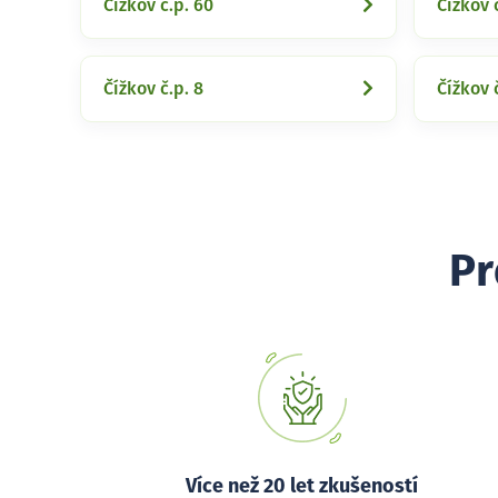
Čížkov č.p. 60
Čížkov č
Čížkov č.p. 8
Čížkov 
Pr
Více než 20 let zkušeností