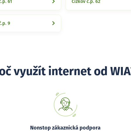
.p. 61
Čížkov č.p. 62
č.p. 9
oč využít internet od WIA
Nonstop zákaznická podpora