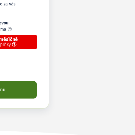
e za vás
levou
arma
 měsíčně
oplňky
enu