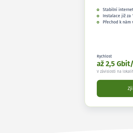
Stabilní interne
Instalace již za 
Přechod k nám 
Rychlost
až 2,5 Gbit
V závislosti na lokali
Zj