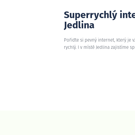
Superrychlý int
Jedlina
Pořiďte si pevný internet, který je 
rychlý. I v místě Jedlina zajistíme s