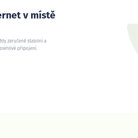
ernet v místě
vždy zaručeně stabilní a
polehlivé připojení.