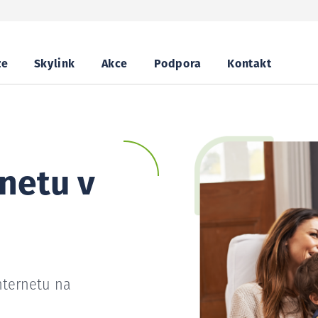
ze
Skylink
Akce
Podpora
Kontakt
netu v
nternetu na