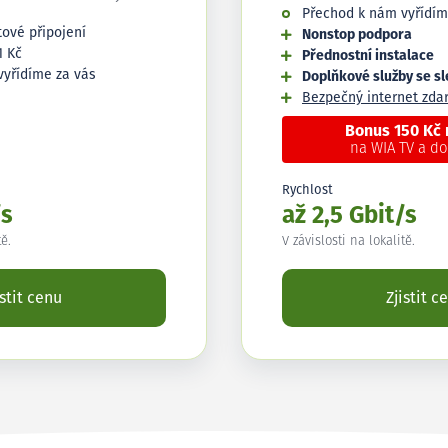
Přechod k nám vyřídím
tové připojení
Nonstop podpora
1 Kč
Přednostní instalace
vyřídíme za vás
Doplňkové služby se s
Bezpečný internet zd
Bonus 150 Kč
na WIA TV a d
Rychlost
/s
až 2,5 Gbit/s
tě.
V závislosti na lokalitě.
istit cenu
Zjistit c