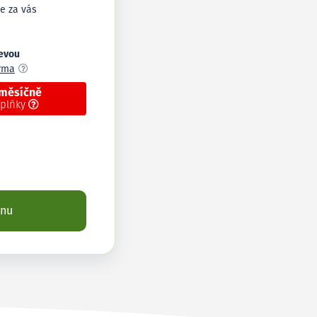
e za vás
levou
arma
 měsíčně
oplňky
enu