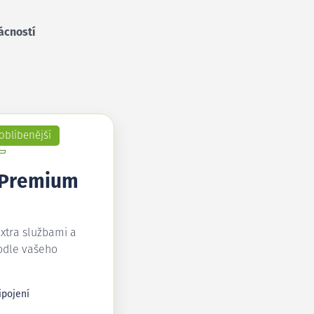
ácností
oblíbenější
 Premium
extra službami a
odle vašeho
ipojení