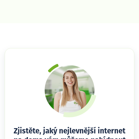
Zjistěte, jaký nejlevnější internet