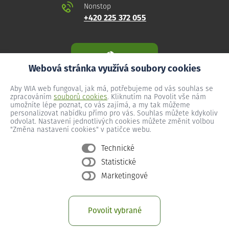
Nonstop
+420 225 372 055
Webová stránka využívá soubory cookies
Aby WIA web fungoval, jak má, potřebujeme od vás souhlas se
zpracováním
souborů cookies
. Kliknutím na Povolit vše nám
umožníte lépe poznat, co vás zajímá, a my tak můžeme
personalizovat nabídku přímo pro vás. Souhlas můžete kdykoliv
odvolat. Nastavení jednotlivých cookies můžete změnit volbou
"Změna nastavení cookies" v patičce webu.
Technické
Statistické
Všeobecné podmínky
Marketingové
Ochrana osobních údajů
Změna nastavení cookies
Povolit vybrané
Provozní podmínky předplacený internet