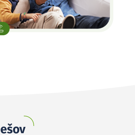
bešov