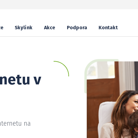
ze
Skylink
Akce
Podpora
Kontakt
netu v
nternetu na