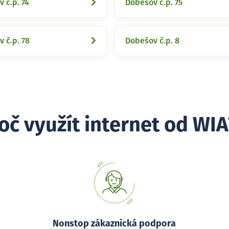
 č.p. 74
Dobešov č.p. 75
 č.p. 78
Dobešov č.p. 8
oč využít internet od WIA
Nonstop zákaznická podpora