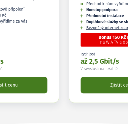
Přechod k nám vyřídím
tové připojení
Nonstop podpora
1 Kč
Přednostní instalace
vyřídíme za vás
Doplňkové služby se s
Bezpečný internet zd
Bonus 150 Kč
na WIA TV a d
Rychlost
/s
až 2,5 Gbit/s
tě.
V závislosti na lokalitě.
istit cenu
Zjistit c