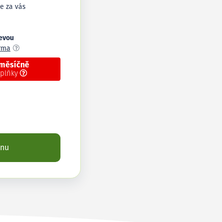
e za vás
levou
arma
 měsíčně
oplňky
enu