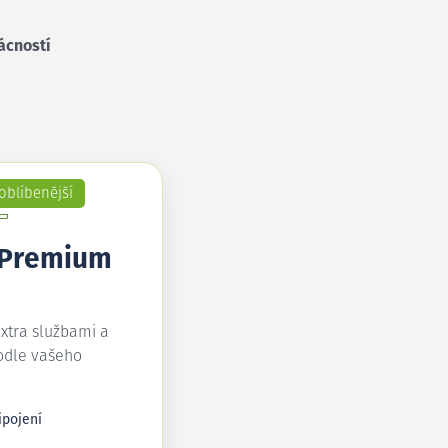
ácností
oblíbenější
 Premium
extra službami a
odle vašeho
ipojení