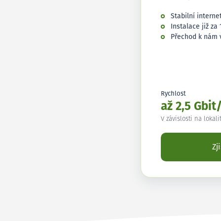
Stabilní interne
Instalace již za 
Přechod k nám 
Rychlost
až 2,5 Gbit
V závislosti na lokali
Zj