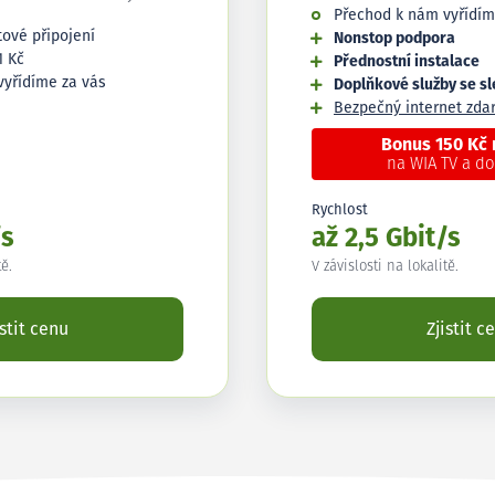
Přechod k nám vyřídím
tové připojení
Nonstop podpora
1 Kč
Přednostní instalace
vyřídíme za vás
Doplňkové služby se s
Bezpečný internet zd
Bonus 150 Kč
na WIA TV a d
Rychlost
/s
až 2,5 Gbit/s
tě.
V závislosti na lokalitě.
istit cenu
Zjistit c