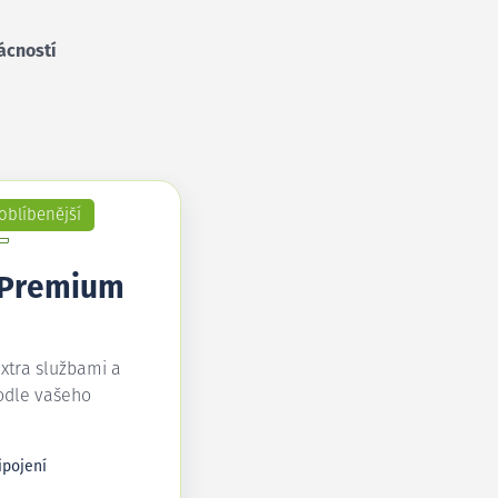
ácností
oblíbenější
 Premium
extra službami a
odle vašeho
ipojení