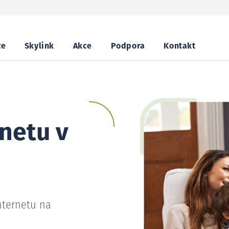
ze
Skylink
Akce
Podpora
Kontakt
netu v
nternetu na