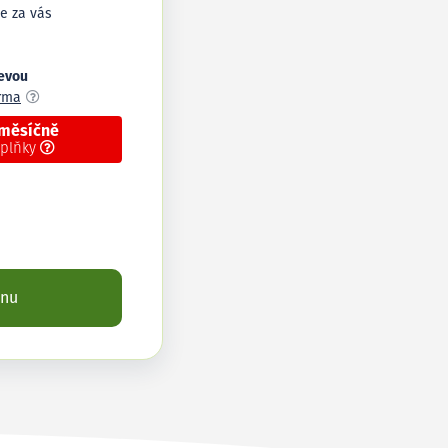
e za vás
levou
arma
 měsíčně
oplňky
enu