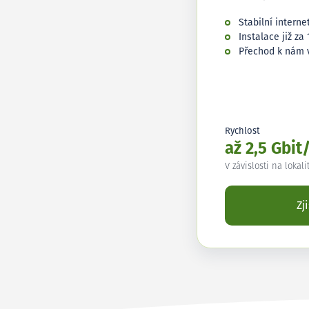
Stabilní interne
Instalace již za 
Přechod k nám 
Rychlost
až 2,5 Gbit
V závislosti na lokali
Zj