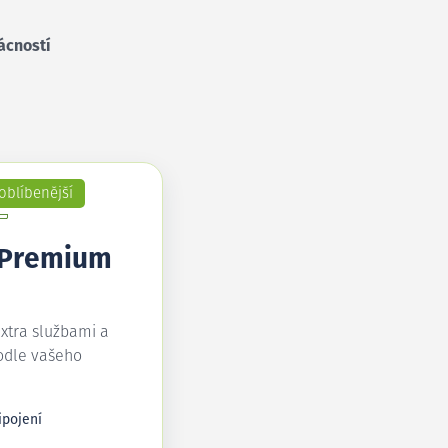
ácností
oblíbenější
 Premium
extra službami a
odle vašeho
ipojení