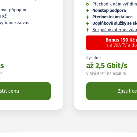
Přechod k nám vyřídím
tové připojení
Nonstop podpora
1 Kč
Přednostní instalace
vyřídíme za vás
Doplňkové služby se s
Bezpečný internet zd
Bonus 150 Kč
na WIA TV a d
Rychlost
/s
až 2,5 Gbit/s
tě.
V závislosti na lokalitě.
istit cenu
Zjistit c