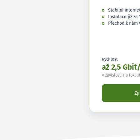
Stabilní interne
Instalace již za 
Přechod k nám 
Rychlost
až 2,5 Gbit
V závislosti na lokali
Zj