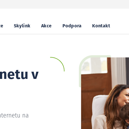
ze
Skylink
Akce
Podpora
Kontakt
netu v
nternetu na