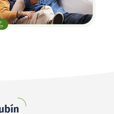
kubín