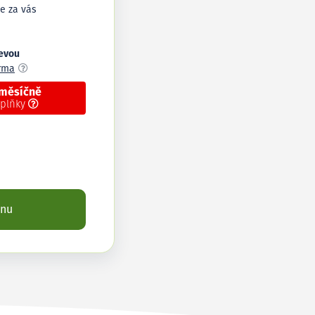
e za vás
levou
arma
 měsíčně
oplňky
enu