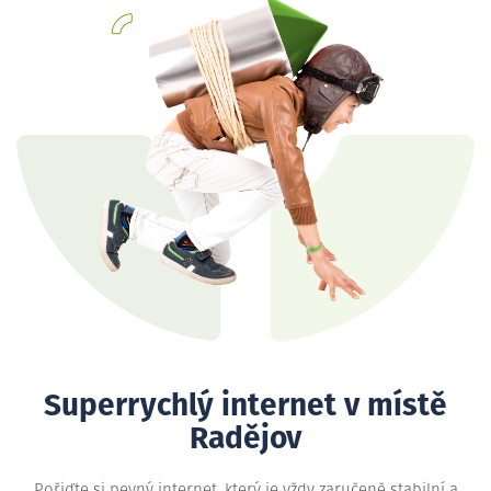
Superrychlý internet v místě
Radějov
Pořiďte si pevný internet, který je vždy zaručeně stabilní a