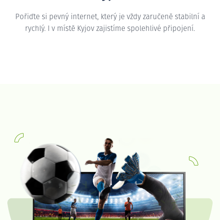
Pořiďte si pevný internet, který je vždy zaručeně stabilní a
rychlý. I v místě Kyjov zajistíme spolehlivé připojení.