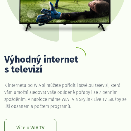
Výhodný internet
s televizí
K internetu od WIA si můžete pořídit i skvělou televizi, která
vám umožní sledovat vaše oblíbené pořady i se 7 denním
zpožděním. V nabídce máme WIA TV a Skylink Live TV. Služby se
liší obsahem a počtem programů.
Více o WIA TV