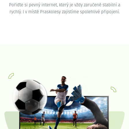
Pořiďte si pevný internet, který je vždy zaručeně stabilní a
rychlý. I v místě Praskolesy zajistíme spolehlivé připojení.