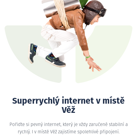
Superrychlý internet v místě
Věž
Pořiďte si pevný internet, který je vždy zaručeně stabilní a
rychlý. I v místě Věž zajistíme spolehlivé připojení.