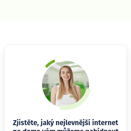
Zjistěte, jaký nejlevnější internet