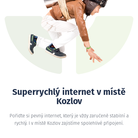
Superrychlý internet v místě
Kozlov
Pořiďte si pevný internet, který je vždy zaručeně stabilní a
rychlý. I v místě Kozlov zajistíme spolehlivé připojení.