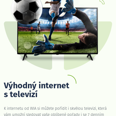
Výhodný internet
s televizí
K internetu od WIA si můžete pořídit i skvělou televizi, která
vám umožní sledovat vaše oblíbené pořady i se 7 denním