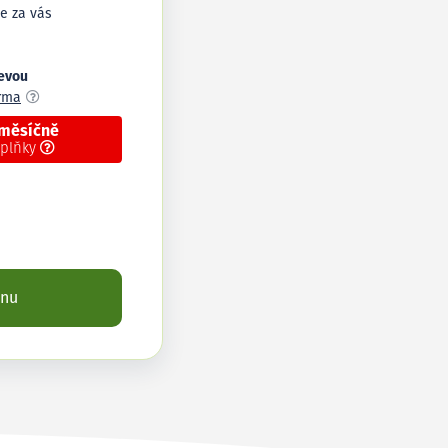
e za vás
levou
arma
 měsíčně
oplňky
enu