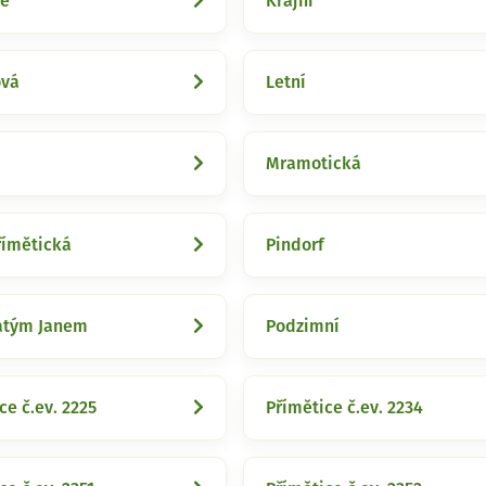
le
Krajní
ová
Letní
Mramotická
římětická
Pindorf
atým Janem
Podzimní
ce č.ev. 2225
Přímětice č.ev. 2234