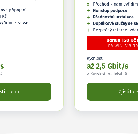
Přechod k nám vyřídím
tové připojení
Nonstop podpora
1 Kč
Přednostní instalace
vyřídíme za vás
Doplňkové služby se s
Bezpečný internet zd
Bonus 150 Kč
na WIA TV a d
Rychlost
/s
až 2,5 Gbit/s
tě.
V závislosti na lokalitě.
istit cenu
Zjistit c