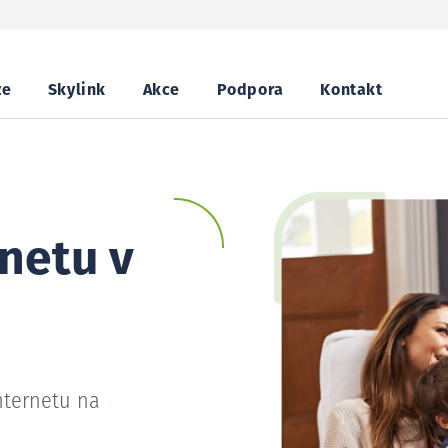
ze
Skylink
Akce
Podpora
Kontakt
netu v
nternetu na