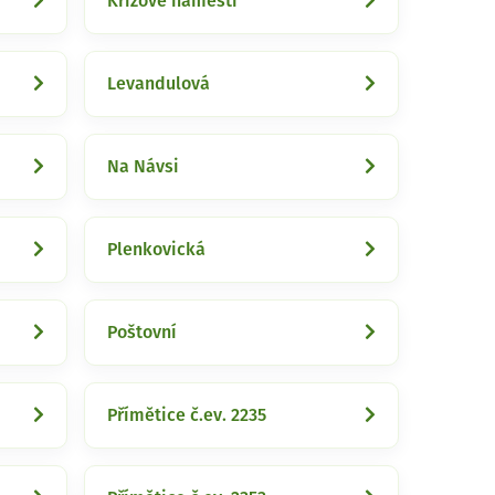
Křížové náměstí
Levandulová
Na Návsi
Plenkovická
Poštovní
Přímětice č.ev. 2235