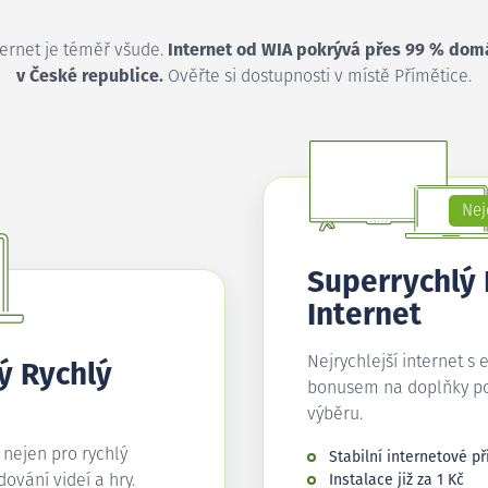
ternet je téměř všude.
Internet od WIA pokrývá přes 99 % dom
v České republice.
Ověřte si dostupnosti v místě Přímětice.
Nej
Superrychlý
Internet
Nejrychlejší internet s 
ý Rychlý
bonusem na doplňky p
výběru.
í nejen pro rychlý
Stabilní internetové př
edování videí a hry.
Instalace již za 1 Kč