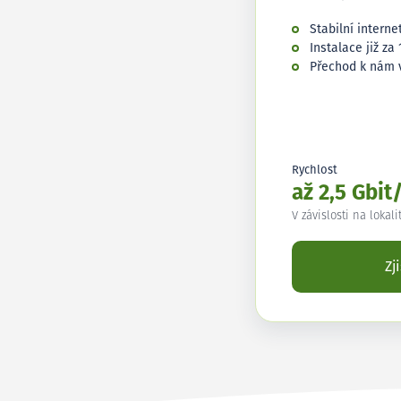
Stabilní interne
Instalace již za 
Přechod k nám 
Rychlost
až 2,5 Gbit
V závislosti na lokali
Zj