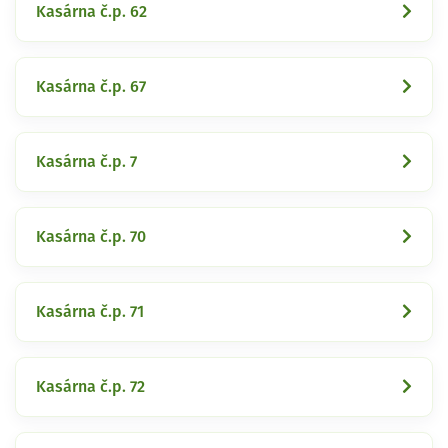
Kasárna č.p. 62
Kasárna č.p. 67
Kasárna č.p. 7
Kasárna č.p. 70
Kasárna č.p. 71
Kasárna č.p. 72