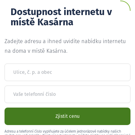
Dostupnost internetu v
místě Kasárna
Zadejte adresu a ihned uvidíte nabídku internetu
na doma v místě Kasárna.
Ulice, č. p. a obec
Vaše telefonní číslo
Zjistit cenu
Adresu a telefonní číslo vyplňujete za účelem jednorázové nabídky našich