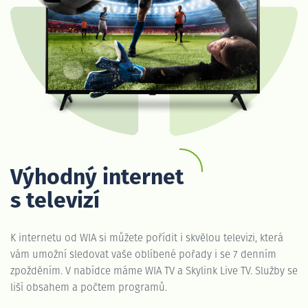
Výhodný internet
s televizí
K internetu od WIA si můžete pořídit i skvělou televizi, která
vám umožní sledovat vaše oblíbené pořady i se 7 denním
zpožděním. V nabídce máme WIA TV a Skylink Live TV. Služby se
liší obsahem a počtem programů.