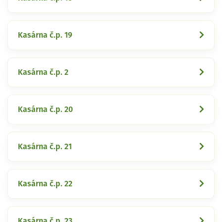
Kasárna č.p. 19
Kasárna č.p. 2
Kasárna č.p. 20
Kasárna č.p. 21
Kasárna č.p. 22
Kasárna č.p. 23