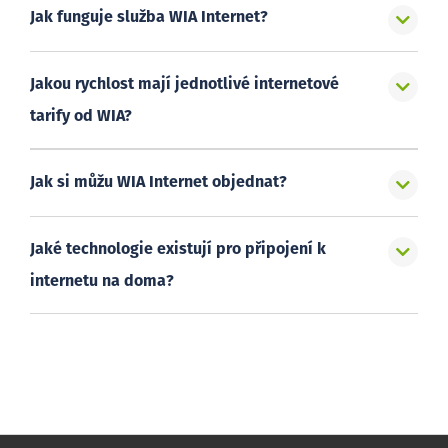
Jak funguje služba WIA Internet?
Jakou rychlost mají jednotlivé internetové
tarify od WIA?
Jak si můžu WIA Internet objednat?
Jaké technologie existují pro připojení k
internetu na doma?