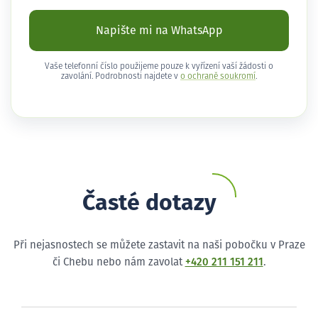
Napište mi na WhatsApp
Vaše telefonní číslo použijeme pouze k vyřízení vaší žádosti o
zavolání. Podrobnosti najdete v
o ochraně soukromí
.
Časté dotazy
Při nejasnostech se můžete zastavit na naši pobočku v Praze
či Chebu nebo nám zavolat
+420 211 151 211
.