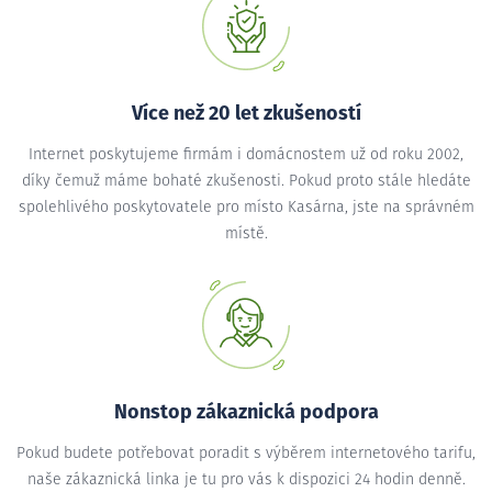
Více než 20 let zkušeností
Internet poskytujeme firmám i domácnostem už od roku 2002,
díky čemuž máme bohaté zkušenosti. Pokud proto stále hledáte
spolehlivého poskytovatele pro místo Kasárna, jste na správném
místě.
Nonstop zákaznická podpora
Pokud budete potřebovat poradit s výběrem internetového tarifu,
naše zákaznická linka je tu pro vás k dispozici 24 hodin denně.