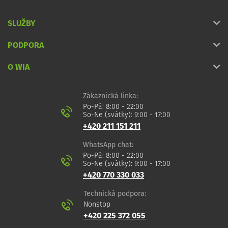
SLUŽBY
PODPORA
O WIA
Zákaznická linka:
Po-Pá: 8:00 - 22:00
So-Ne (svátky): 9:00 - 17:00
+420 211 151 211
WhatsApp chat:
Po-Pá: 8:00 - 22:00
So-Ne (svátky): 9:00 - 17:00
+420 770 330 033
Technická podpora:
Nonstop
+420 225 372 055