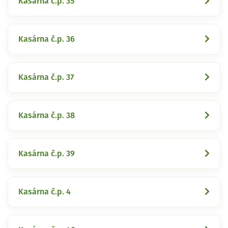
Kasárna č.p. 35
Kasárna č.p. 36
Kasárna č.p. 37
Kasárna č.p. 38
Kasárna č.p. 39
Kasárna č.p. 4