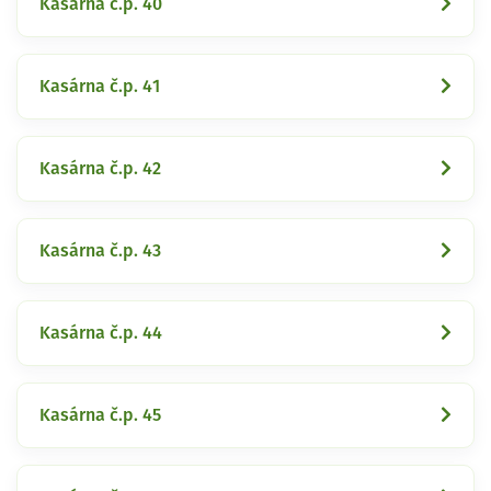
Kasárna č.p. 40
Kasárna č.p. 41
Kasárna č.p. 42
Kasárna č.p. 43
Kasárna č.p. 44
Kasárna č.p. 45