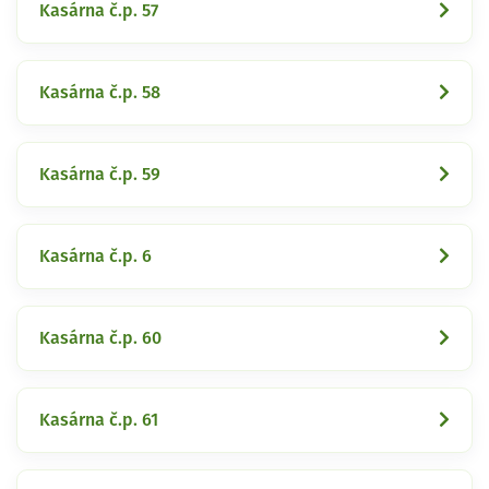
Kasárna č.p. 57
Kasárna č.p. 58
Kasárna č.p. 59
Kasárna č.p. 6
Kasárna č.p. 60
Kasárna č.p. 61