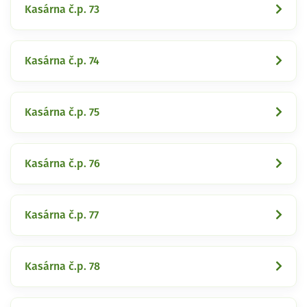
Kasárna č.p. 73
Kasárna č.p. 74
Kasárna č.p. 75
Kasárna č.p. 76
Kasárna č.p. 77
Kasárna č.p. 78