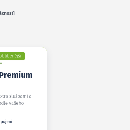
ácností
oblíbenější
 Premium
extra službami a
odle vašeho
ipojení