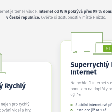
ternet je téměř všude.
Internet od WIA pokrývá přes 99 % dom
v České republice.
Ověřte si dostupnosti v místě Hnízdo.
Nej
Superrychlý
Internet
Nejrychlejší internet s 
ý Rychlý
bonusem na doplňky p
výběru.
í nejen pro rychlý
Stabilní internetové př
edování videí a hry.
Instalace již za 1 Kč