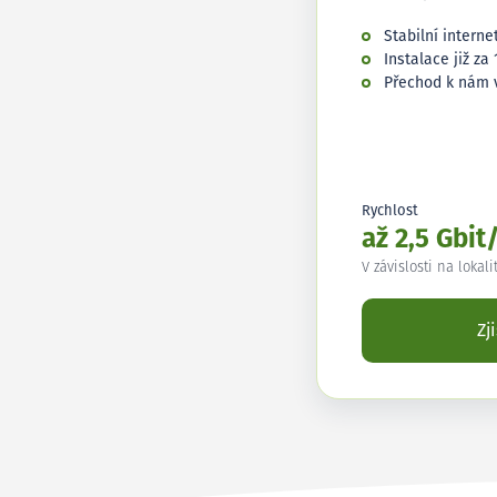
Stabilní interne
Instalace již za 
Přechod k nám 
Rychlost
až 2,5 Gbit
V závislosti na lokali
Zj