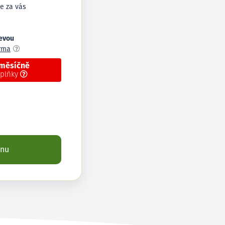
e za vás
levou
arma
 měsíčně
oplňky
enu