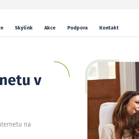
ze
Skylink
Akce
Podpora
Kontakt
netu v
nternetu na