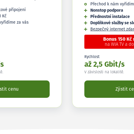
Přechod k nám vyřídím
tové připojení
Nonstop podpora
1 Kč
Přednostní instalace
vyřídíme za vás
Doplňkové služby se s
Bezpečný internet zd
Bonus 150 Kč
na WIA TV a d
Rychlost
/s
až 2,5 Gbit/s
tě.
V závislosti na lokalitě.
istit cenu
Zjistit c