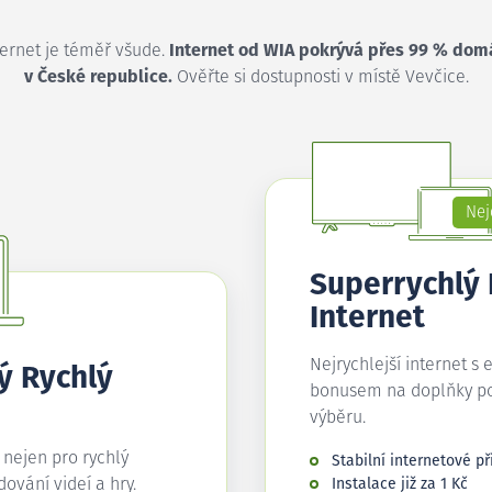
ternet je téměř všude.
Internet od WIA pokrývá přes 99 % dom
v České republice.
Ověřte si dostupnosti v místě Vevčice.
Nej
Superrychlý
Internet
Nejrychlejší internet s 
ý Rychlý
bonusem na doplňky p
výběru.
í nejen pro rychlý
Stabilní internetové př
edování videí a hry.
Instalace již za 1 Kč