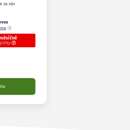
e za vás
levou
arma
 měsíčně
oplňky
enu