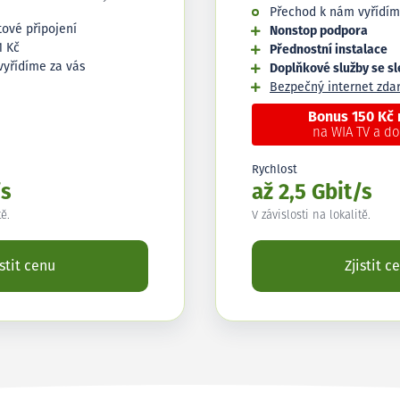
Přechod k nám vyřídím
tové připojení
Nonstop podpora
1 Kč
Přednostní instalace
vyřídíme za vás
Doplňkové služby se s
Bezpečný internet zd
Bonus 150 Kč
na WIA TV a d
Rychlost
/s
až 2,5 Gbit/s
tě.
V závislosti na lokalitě.
istit cenu
Zjistit c