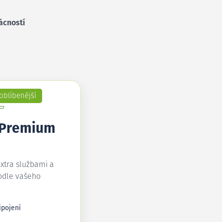
ácností
oblíbenější
 Premium
extra službami a
odle vašeho
ipojení