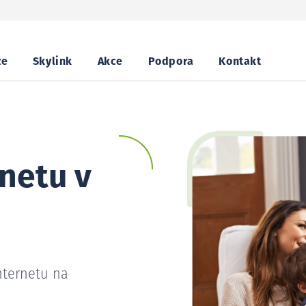
ze
Skylink
Akce
Podpora
Kontakt
netu v
nternetu na