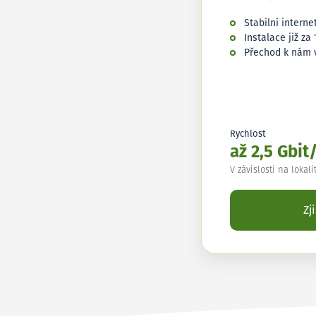
Stabilní interne
Instalace již za 
Přechod k nám 
Rychlost
až 2,5 Gbit
V závislosti na lokali
Zj