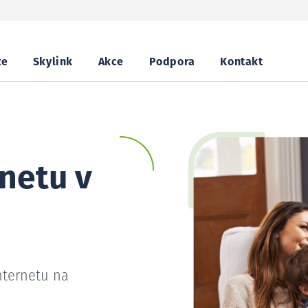
ze
Skylink
Akce
Podpora
Kontakt
netu v
nternetu na