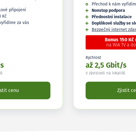
Přechod k nám vyřídím
tové připojení
Nonstop podpora
1 Kč
Přednostní instalace
vyřídíme za vás
Doplňkové služby se s
Bezpečný internet zd
Bonus 150 Kč
na WIA TV a d
Rychlost
/s
až 2,5 Gbit/s
tě.
V závislosti na lokalitě.
istit cenu
Zjistit c