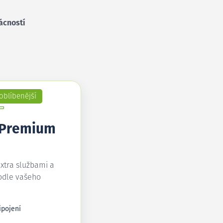
ácností
oblíbenější
 Premium
extra službami a
odle vašeho
ipojení