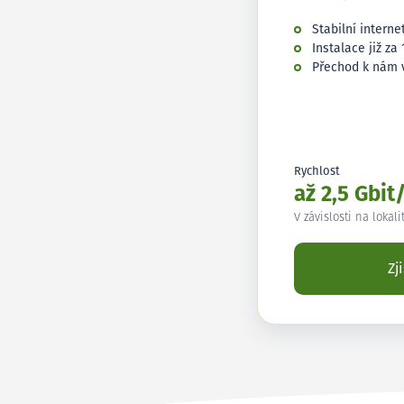
Stabilní interne
Instalace již za 
Přechod k nám 
Rychlost
až 2,5 Gbit
V závislosti na lokali
Zj