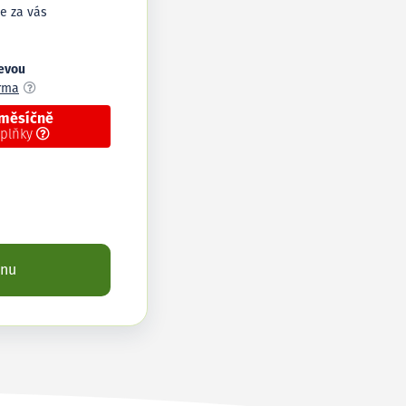
e za vás
levou
arma
 měsíčně
oplňky
enu