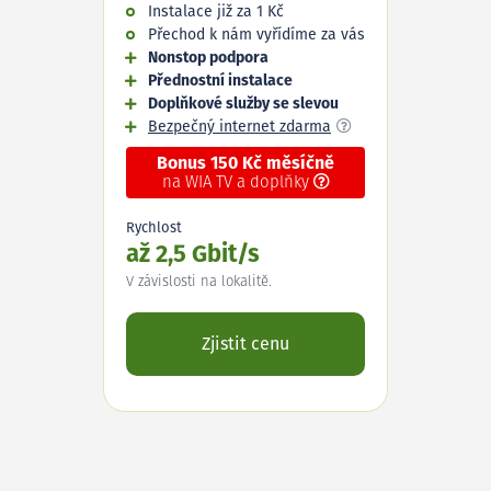
Instalace již za 1 Kč
Přechod k nám vyřídíme za vás
Nonstop podpora
Přednostní instalace
Doplňkové služby se slevou
Bezpečný internet zdarma
Bonus 150 Kč měsíčně
na WIA TV a doplňky
Rychlost
až 2,5 Gbit/s
V závislosti na lokalitě.
Zjistit cenu