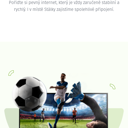
Pořiďte si pevný internet, který je vždy zaručeně stabilní a
rychlý. I v místě Stálky zajistíme spolehlivé připojení.