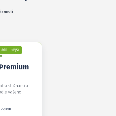
ácností
oblíbenější
 Premium
extra službami a
odle vašeho
ipojení