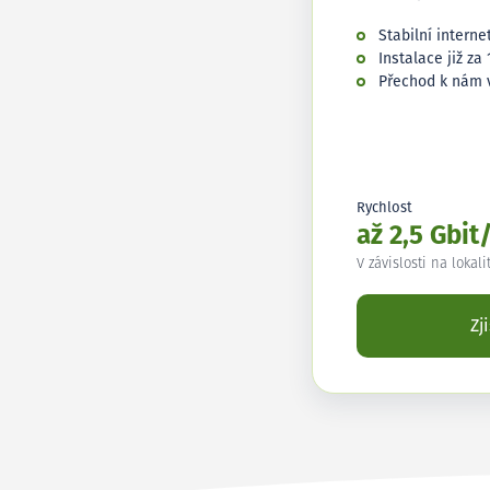
Stabilní interne
Instalace již za 
Přechod k nám 
Rychlost
až 2,5 Gbit
V závislosti na lokali
Zj