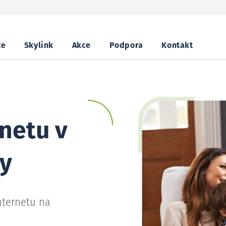
ze
Skylink
Akce
Podpora
Kontakt
netu v
ky
nternetu na