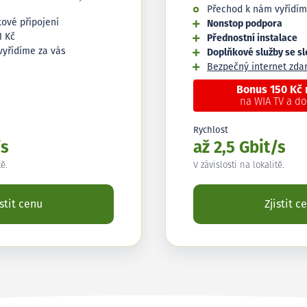
Přechod k nám vyřídím
tové připojení
Nonstop podpora
1 Kč
Přednostní instalace
vyřídíme za vás
Doplňkové služby se s
Bezpečný internet zd
Bonus 150 Kč
na WIA TV a d
Rychlost
/s
až 2,5 Gbit/s
tě.
V závislosti na lokalitě.
istit cenu
Zjistit c