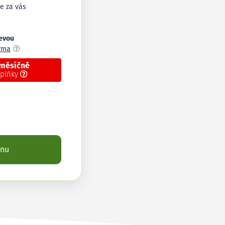
e za vás
levou
arma
 měsíčně
oplňky
enu