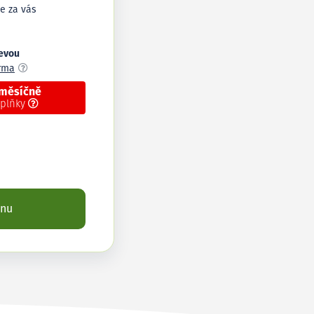
e za vás
levou
arma
 měsíčně
oplňky
enu