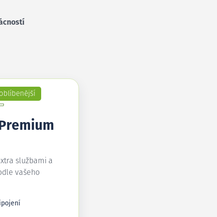
ácností
oblíbenější
 Premium
extra službami a
odle vašeho
ipojení