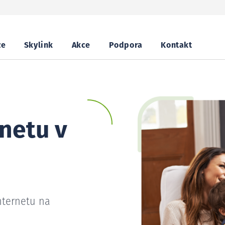
ze
Skylink
Akce
Podpora
Kontakt
netu v
nternetu na