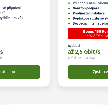
Přechod k nám vyřídím
tové připojení
Nonstop podpora
1 Kč
Přednostní instalace
vyřídíme za vás
Doplňkové služby se s
Bezpečný internet zd
Bonus 150 Kč
na WIA TV a d
Rychlost
/s
až 2,5 Gbit/s
tě.
V závislosti na lokalitě.
istit cenu
Zjistit c