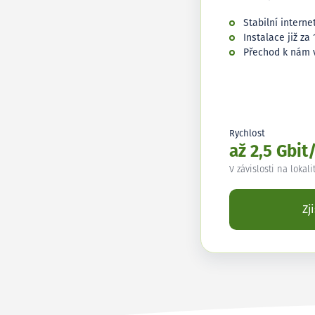
Stabilní interne
Instalace již za 
Přechod k nám 
Rychlost
až 2,5 Gbit
V závislosti na lokali
Zj