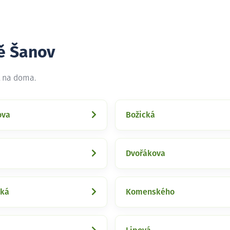
tě Šanov
t na doma.
ova
Božická
Dvořákova
ská
Komenského