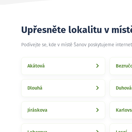
Upřesněte lokalitu v mís
Podívejte se, kde v místě Šanov poskytujeme interne
Akátová
Bezruč
Dlouhá
Duhová
Jiráskova
Karlov