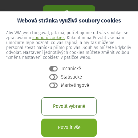
Webová stránka využívá soubory cookies
Aby WIA web fungoval, jak má, potřebujeme od vás souhlas se
zpracováním
souborů cookies
. Kliknutím na Povolit vše nám
umožníte lépe poznat, co vás zajímá, a my tak můžeme
personalizovat nabídku přímo pro vás. Souhlas můžete kdykoliv
odvolat. Nastavení jednotlivých cookies můžete změnit volbou
"Změna nastavení cookies" v patičce webu.
Technické
Statistické
Všeobecné podmínky
Marketingové
Ochrana osobních údajů
Změna nastavení cookies
Povolit vybrané
Provozní podmínky předplacený internet
Provozní podmínky WIA Optika
Povolit vše
© 2026 Copyright WIA spol. s r. o.