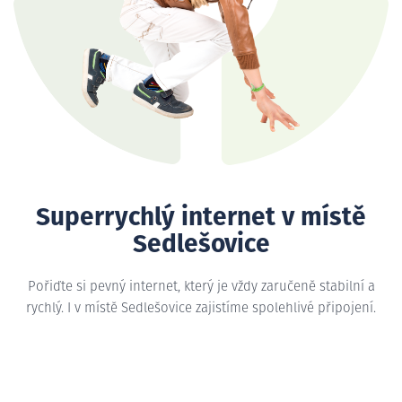
Superrychlý internet v místě
Sedlešovice
Pořiďte si pevný internet, který je vždy zaručeně stabilní a
rychlý. I v místě Sedlešovice zajistíme spolehlivé připojení.