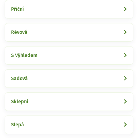
Příční
Révová
S Výhledem
Sadová
Sklepní
Slepá