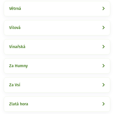
Větrná
Vilová
Vinařská
Za Humny
Za Vsí
Zlatá hora