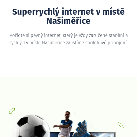
Superrychlý internet v místě
Našiměřice
Pořiďte si pevný internet, který je vždy zaručeně stabilní a
rychlý. I v místě Našiměřice zajistíme spolehlivé připojení.