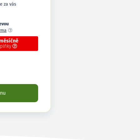
e za vás
levou
arma
 měsíčně
oplňky
enu