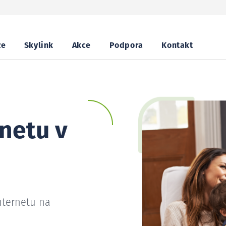
ze
Skylink
Akce
Podpora
Kontakt
netu v
nternetu na