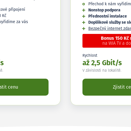
Přechod k nám vyřídím
tové připojení
Nonstop podpora
1 Kč
Přednostní instalace
vyřídíme za vás
Doplňkové služby se s
Bezpečný internet zd
Bonus 150 Kč
na WIA TV a d
Rychlost
/s
až 2,5 Gbit/s
tě.
V závislosti na lokalitě.
istit cenu
Zjistit c