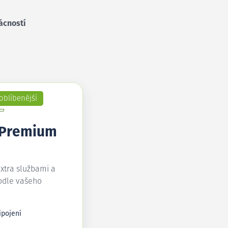
ácností
oblíbenější
 Premium
extra službami a
odle vašeho
ipojení