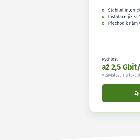
Stabilní interne
Instalace již za 
Přechod k nám 
Rychlost
až 2,5 Gbit
V závislosti na lokali
Zj