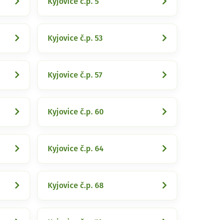
Kyjovice č.p. 5
Kyjovice č.p. 53
Kyjovice č.p. 57
Kyjovice č.p. 60
Kyjovice č.p. 64
Kyjovice č.p. 68