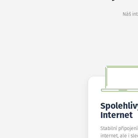
Náš in
Spolehliv
Internet
Stabilní připojen
internet, ale i sl