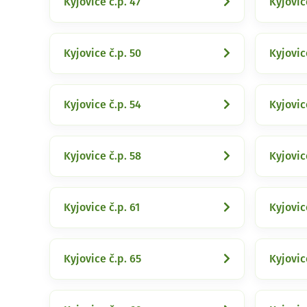
Kyjovice č.p. 47
Kyjovic
Kyjovice č.p. 50
Kyjovice
Kyjovice č.p. 54
Kyjovic
Kyjovice č.p. 58
Kyjovic
Kyjovice č.p. 61
Kyjovic
Kyjovice č.p. 65
Kyjovic