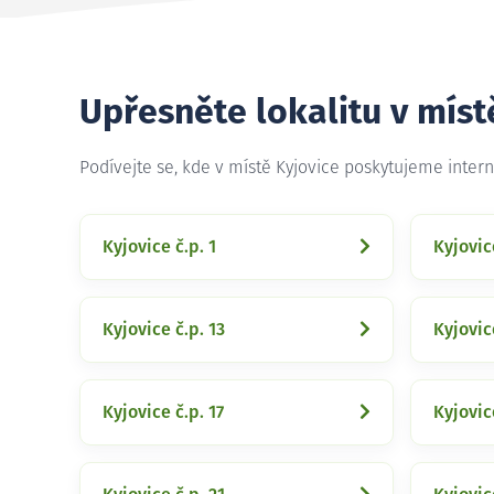
Upřesněte lokalitu v míst
Podívejte se, kde v místě Kyjovice poskytujeme inter
Kyjovice č.p. 1
Kyjovic
Kyjovice č.p. 13
Kyjovic
Kyjovice č.p. 17
Kyjovic