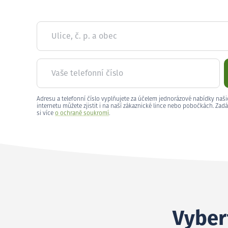
Ulice, č. p. a obec
Vaše telefonní číslo
Adresu a telefonní číslo vyplňujete za účelem jednorázové nabídky naši
internetu můžete zjistit i na naší zákaznické lince nebo pobočkách. Zadá
si více
o ochraně soukromí
.
Vybert