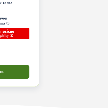
e za vás
levou
arma
 měsíčně
oplňky
enu