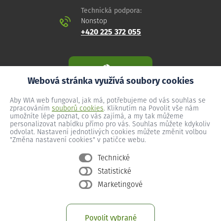
Technická podpora:
Nonstop
+420 225 372 055
Webová stránka využívá soubory cookies
Aby WIA web fungoval, jak má, potřebujeme od vás souhlas se
zpracováním
souborů cookies
. Kliknutím na Povolit vše nám
umožníte lépe poznat, co vás zajímá, a my tak můžeme
personalizovat nabídku přímo pro vás. Souhlas můžete kdykoliv
odvolat. Nastavení jednotlivých cookies můžete změnit volbou
"Změna nastavení cookies" v patičce webu.
Technické
Statistické
Všeobecné podmínky
Marketingové
Ochrana osobních údajů
Změna nastavení cookies
Povolit vybrané