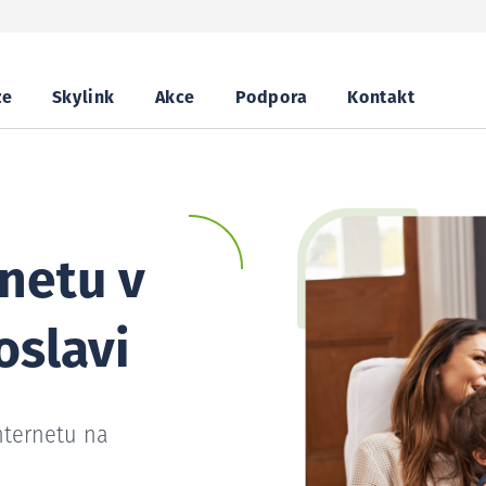
ze
Skylink
Akce
Podpora
Kontakt
netu v
oslavi
nternetu na