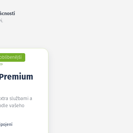
ácností
i.
oblíbenější
 Premium
extra službami a
odle vašeho
ipojení