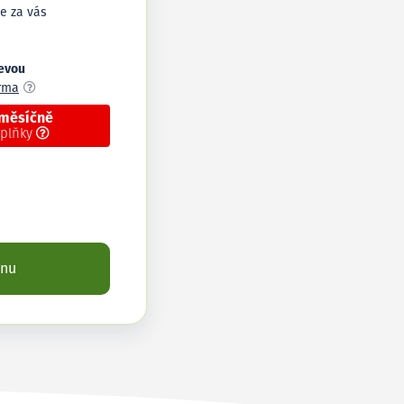
e za vás
levou
arma
 měsíčně
oplňky
enu