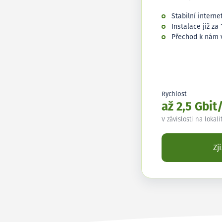
Stabilní interne
Instalace již za 
Přechod k nám 
Rychlost
až 2,5 Gbit
V závislosti na lokali
Zj