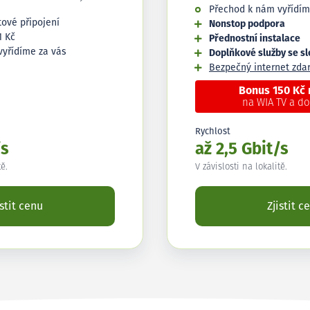
Přechod k nám vyřídím
tové připojení
Nonstop podpora
1 Kč
Přednostní instalace
vyřídíme za vás
Doplňkové služby se s
Bezpečný internet zd
Bonus 150 Kč
na WIA TV a d
Rychlost
/s
až 2,5 Gbit/s
tě.
V závislosti na lokalitě.
istit cenu
Zjistit c